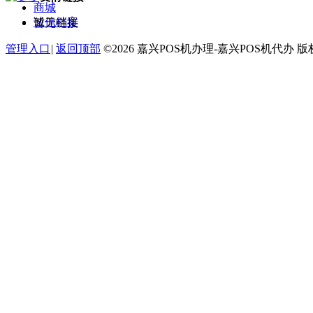
商城
诚信档案
暂无链接
管理入口
|
返回顶部
©2026 嘉兴POS机办理-嘉兴POS机代办