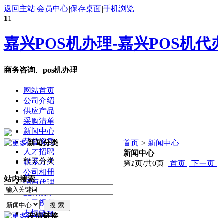
返回主站
|
会员中心
|
保存桌面
|
手机浏览
1
1
嘉兴POS机办理-嘉兴POS机代
商务咨询、pos机办理
网站首页
公司介绍
供应产品
采购清单
新闻中心
荣誉资质
新闻分类
首页
>
新闻中心
人才招聘
新闻中心
暂无分类
联系方式
第
1
页/共
0
页
首页
下一页
公司相册
站内搜索
招商代理
品牌展示
公司视频
友情链接
友情链接