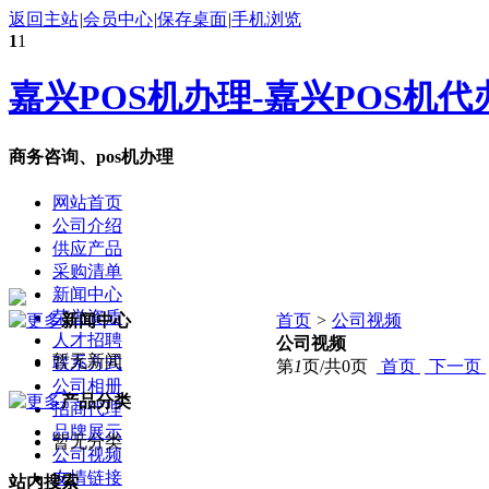
返回主站
|
会员中心
|
保存桌面
|
手机浏览
1
1
嘉兴POS机办理-嘉兴POS机代
商务咨询、pos机办理
网站首页
公司介绍
供应产品
采购清单
新闻中心
荣誉资质
新闻中心
首页
>
公司视频
人才招聘
公司视频
暂无新闻
联系方式
第
1
页/共
0
页
首页
下一页
公司相册
产品分类
招商代理
品牌展示
暂无分类
公司视频
友情链接
站内搜索